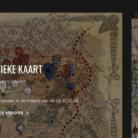
TIEKE KAART
ARTOGRAFIE
rlanden in de maand van de Uil 1538 AB.
ES VERDER