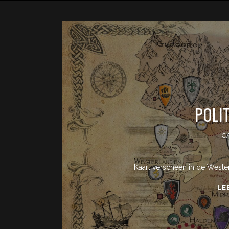
POLI
C
Kaart verscheen in de Weste
LE