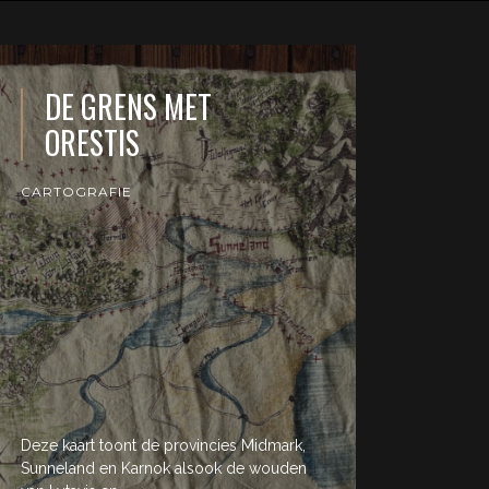
DE GRENS MET
ORESTIS
CARTOGRAFIE
Deze kaart toont de provincies Midmark,
Sunneland en Karnok alsook de wouden