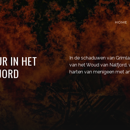
HOME
R IN HET
In de schaduwen van Grimlan
van het Woud van Nalfjord, v
JORD
harten van menigeen met an