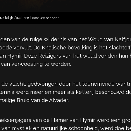
uidelijk Austland
door uw scribent
en van de ruige wildernis van het Woud van Nalfjord
ede vervult. De Khalische bevolking is het slachto
n Hymir. Deze Reizigers van het woud vonden hun h
 van verwoesting te worden.
p de vlucht, gedwongen door het toenemende want
nnia werd meer en meer als ketterij beschouwd doo
alige Bruid van de Alvader.
eksenjagers van de Hamer van Hymir werd een groot
en van mystiek en natuurlijke schoonheid, werd doel