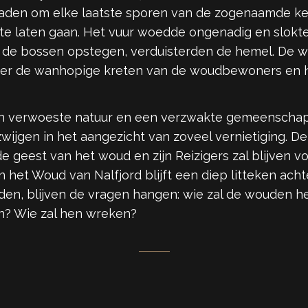
raden om elke laatste sporen van de zogenaamde kett
e laten gaan. Het vuur woedde ongenadig en slokte 
t de bossen opstegen, verduisterden de hemel. De w
over de wanhopige kreten van de woudbewoners en 
n verwoeste natuur en een verzwakte gemeenschap a
 zwijgen in het aangezicht van zoveel vernietiging. 
e geest van het woud en zijn Reizigers zal blijven v
 het Woud van Nalfjord blijft een diep litteken acht
en, blijven de vragen hangen: wie zal de wouden he
n? Wie zal hen wreken?