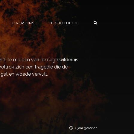
OVER ONS
BIBLIOTHEEK
d, te midden van de ruige wildernis
oltrok zich een tragedie die de
gst en woede vervult.
2 jaar geleden