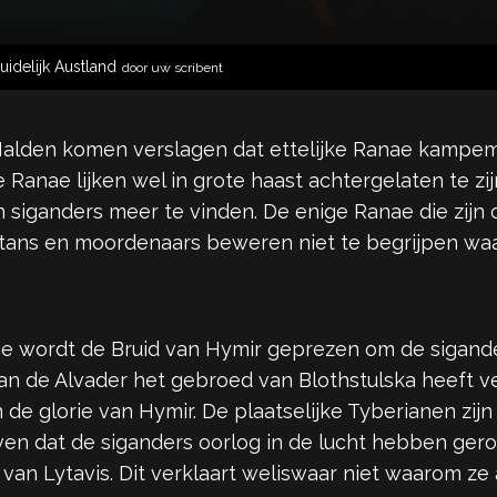
uidelijk Austland
door uw scribent
 Halden komen verslagen dat ettelijke Ranae kampem
e Ranae lijken wel in grote haast achtergelaten te z
n siganders meer te vinden. De enige Ranae die zijn
latans en moordenaars beweren niet te begrijpen w
e wordt de Bruid van Hymir geprezen om de siganders
n de Alvader het gebroed van Blothstulska heeft v
de glorie van Hymir. De plaatselijke Tyberianen zij
eloven dat de siganders oorlog in de lucht hebben 
 van Lytavis. Dit verklaart weliswaar niet waarom ze