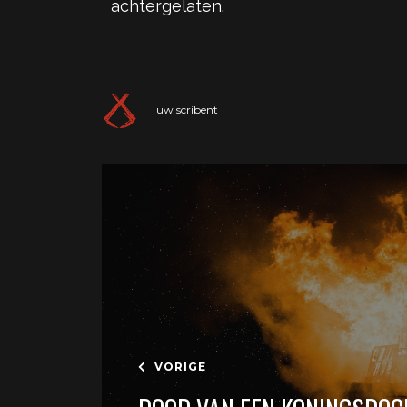
achtergelaten.
uw scribent
VORIGE